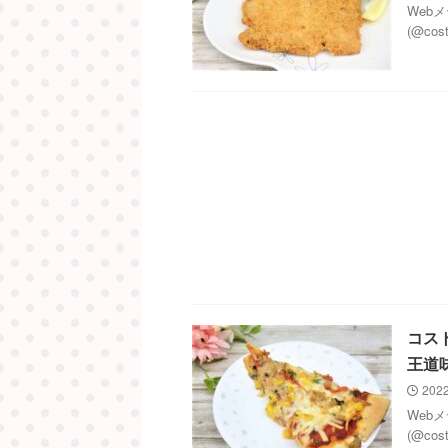
Web
(@co
コス
王道
2022
Web
(@co