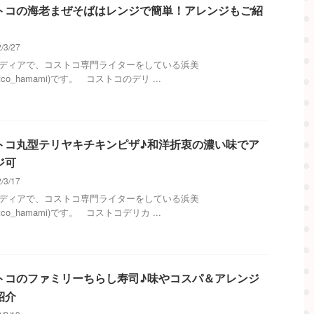
トコの海老まぜそばはレンジで簡単！アレンジもご紹
/3/27
メディアで、コストコ専門ライターをしている浜美
stco_hamami)です。 コストコのデリ ...
トコ丸型テリヤキチキンピザ♪和洋折衷の濃い味でア
ジ可
/3/17
メディアで、コストコ専門ライターをしている浜美
stco_hamami)です。 コストコデリカ ...
トコのファミリーちらし寿司♪味やコスパ＆アレンジ
紹介