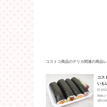
コストコ商品のデリカ関連の商品レ
コス
いも
2023
Web
(@co