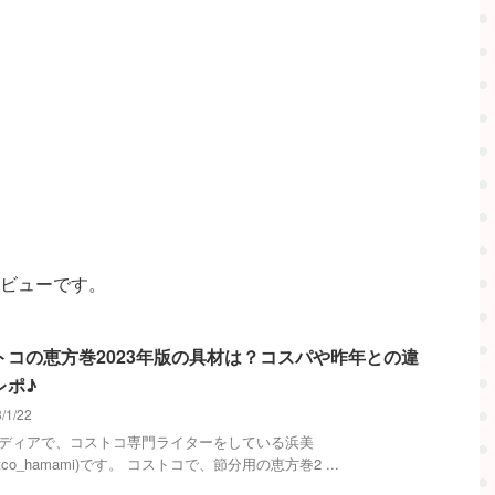
ビューです。
トコの恵方巻2023年版の具材は？コスパや昨年との違
レポ♪
/1/22
メディアで、コストコ専門ライターをしている浜美
stco_hamami)です。 コストコで、節分用の恵方巻2 ...