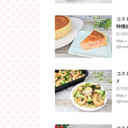
コス
特徴
2022
Web
(@co
コス
♪
2022
Web
(@co
コス