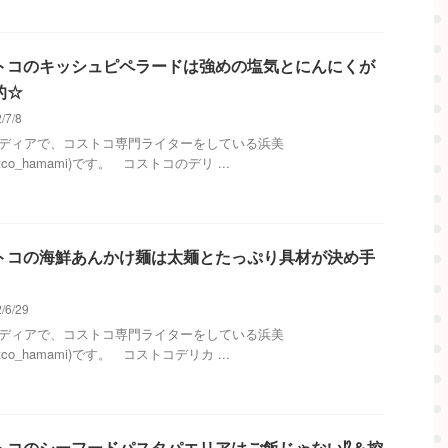
トコのキッシュピペラードは強めの塩気とにんにくが
的☆
/7/8
メディアで、コストコ専門ライターをしている浜美
stco_hamami)です。 コストコのデリ ...
トコの海鮮あんかけ麺は太麺とたっぷり具材が決め手
/6/29
メディアで、コストコ専門ライターをしている浜美
stco_hamami)です。 コストコデリカ ...
トコのシーフードパスタパエリアはご飯じゃない⁉＆控