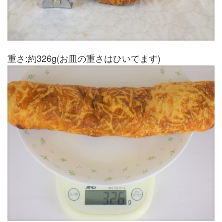
重さ:約326g(お皿の重さはひいてます)