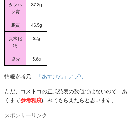
タンパ
37.3g
ク質
脂質
46.5g
炭水化
82g
物
塩分
5.8g
情報参考元：
「あすけん」アプリ
ただ、コストコの正式発表の数値ではないので、あ
くまで
にみてもらえたらと思います。
参考程度
スポンサーリンク