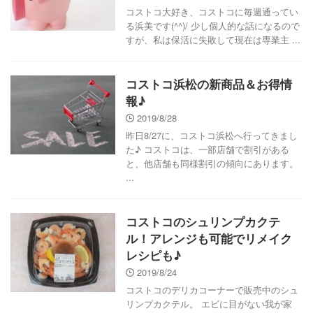
コストコ大好き、コストコに毎週通ってい
る浜美です(^^)/ 少し個人的な話になるので
すが、私は保活に失敗して現在は専業主 ...
コストコ浜松の新商品＆お得情
報♪
2019/8/28
昨日8/27に、コストコ浜松へ行ってきまし
た♪ コストコは、一部店舗で割引がある
と、他店舗も同様割引の傾向にあります。
...
コストコのシュリンプカクテ
ル！アレンジも可能でリメイク
レシピも♪
2019/8/24
コストコのデリカコーナーで販売中のシュ
リンプカクテル。 エビに目がない我が家