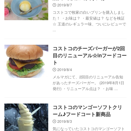
2019/8/7
コストコで牧家の白いプリンを購入しまし
た！ ・お味は？ ・最安値は？ などを検証
☆ 王道のレギュラー味、ついにレビューで
...
コストコのチーズバーガーが2回
目のリニューアル☆inフードコー
ト
2019/8/4
メルマガにて、2回目のリニューアル告知
があったチーズバーガー。 (2019年8月1日
発行) ・リニューアル点は？ ・お味 ...
コストコのマンゴーソフトクリ
ーム♪フードコート新商品
2019/8/3
気になっていたコストコのマンゴーソフト