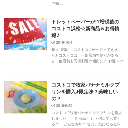
て知 ...
トレットペーパーが!?増税後の
コストコ浜松☆新商品＆お得情
報♪
2019/10/4
昨日10/3に、コストコ浜松へ行ってきまし
た♪ コストコは、一部店舗で割引がある
と、他店舗も同様割引の傾向に☆ お近くの
...
コストコで牧家バナナミルクプ
リンを購入♪限定味？美味しい
の？
2019/9/29
コストコで牧家バナナミルクプリンを購入
しました！ ・新商品！？ ・他店でも買え
る？ ・どんなお味？ など、気になる点を