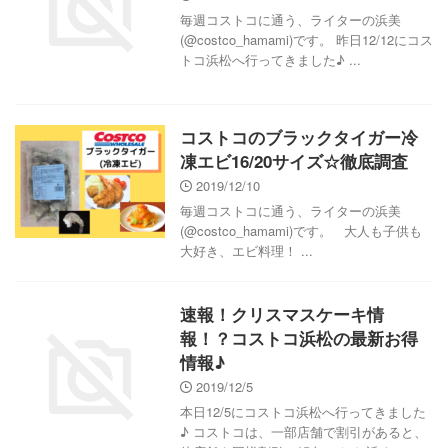
毎週コストコに通う、ライターの浜美
(@costco_hamami)です。 昨日12/12にコス
トコ浜松へ行ってきました♪ ...
コストコのブラックタイガー冷
凍エビ16/20サイズ☆徹底調査
2019/12/10
毎週コストコに通う、ライターの浜美
(@costco_hamami)です。 大人も子供も
大好き、エビ料理！ ...
速報！クリスマスケーキ情
報！？コストコ浜松の最新お得
情報♪
2019/12/5
本日12/5にコストコ浜松へ行ってきました
♪ コストコは、一部店舗で割引があると、