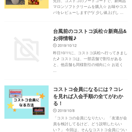
先日、コストコのフードコートで、新商品
マロンソフトクリームを購入☆ お味やコス
パをレビューします(^^)/ 少し値上げし ...
台風前のコストコ浜松☆新商品&
お得情報♪
2019/10/12
昨日10/11に、コストコ浜松へ行ってきまし
た♪ コストコは、一部店舗で割引がある
と、他店舗も同様割引の傾向に☆ お近く
...
コストコ会員になるには？コレ
を見れば入会手順の全てがわか
る！
2019/10/8
「コストコの会員になりたい」 「友達が会
員を検討してるけど、どう説明したらい
い？」 今回は、そんなコストコ会員につい