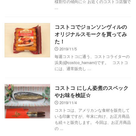
様割引の傾向に☆ お近くのコストコ店舗で
...
コストコでジョンソンヴィルの
オリジナルスモークを買ってみ
た！
2019/11/5
毎週コストコに通う、コストコライターの
浜美(@costco_hamami)です。 コストコ
には、通常販売し ...
コストコ にしん姿煮のスペック
やお味を検証☆
2019/11/4
コストコは、アメリカンな食材を販売して
いる印象ですが、年末に向け、お正月商品
も続々と販売します。 今回は、お正月商品
の ...