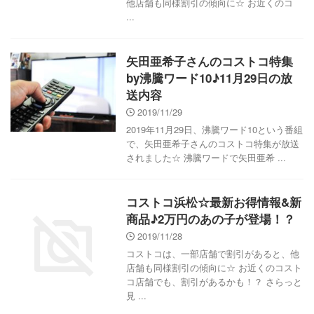
他店舗も同様割引の傾向に☆ お近くのコ
...
矢田亜希子さんのコストコ特集
by沸騰ワード10♪11月29日の放
送内容
2019/11/29
2019年11月29日、沸騰ワード10という番組
で、矢田亜希子さんのコストコ特集が放送
されました☆ 沸騰ワードで矢田亜希 ...
コストコ浜松☆最新お得情報&新
商品♪2万円のあの子が登場！？
2019/11/28
コストコは、一部店舗で割引があると、他
店舗も同様割引の傾向に☆ お近くのコスト
コ店舗でも、割引があるかも！？ さらっと
見 ...