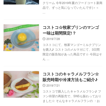
クリーム 今年2019年夏のフードコート新商
品で、ずっと気になっていたんです(＞＜
...
コストコ☆牧家プリンのマンゴ
ー味は期間限定!？
2019/7/28
コストコにて、牧家マンゴーミルクプリン
を購入♪ コストコのメルマガにて、3日間
限定の販告知があった商品です☆ 今回はそ
ん ...
コストコのキャラメルフラン☆
販売時期や冷凍方法もご紹介♪
2019/7/21
コストコで購入したキャラメルフラン♪ フ
ァン待望の再販売で、SNSも賑わっており
ました☆ そんなキャラメルフランの ・お
...