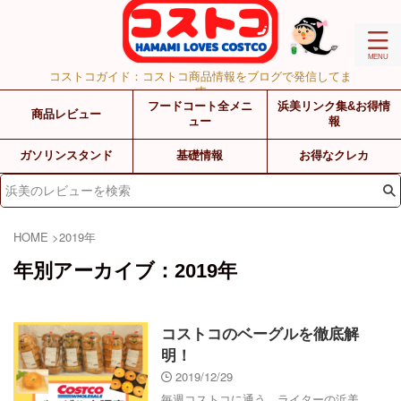
コストコガイド：コストコ商品情報をブログで発信してま
す
フードコート全メニ
浜美リンク集&お得情
商品レビュー
ュー
報
ガソリンスタンド
基礎情報
お得なクレカ
HOME
>
2019年
年別アーカイブ：2019年
コストコのベーグルを徹底解
明！
2019/12/29
毎週コストコに通う、ライターの浜美