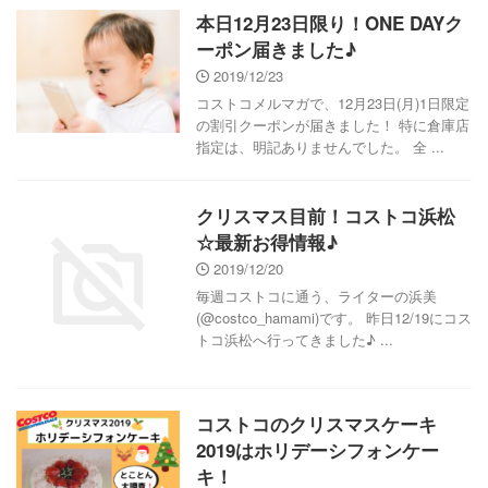
本日12月23日限り！ONE DAYク
ーポン届きました♪
2019/12/23
コストコメルマガで、12月23日(月)1日限定
の割引クーポンが届きました！ 特に倉庫店
指定は、明記ありませんでした。 全 ...
クリスマス目前！コストコ浜松
☆最新お得情報♪
2019/12/20
毎週コストコに通う、ライターの浜美
(@costco_hamami)です。 昨日12/19にコス
トコ浜松へ行ってきました♪ ...
コストコのクリスマスケーキ
2019はホリデーシフォンケー
キ！