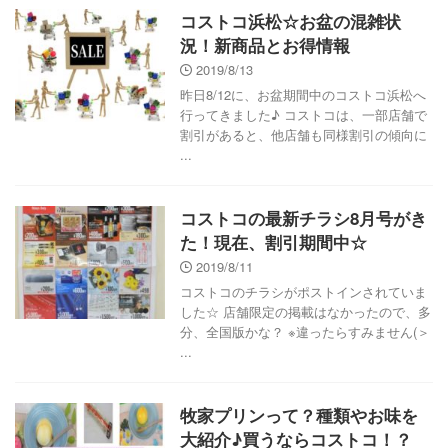
コストコ浜松☆お盆の混雑状
況！新商品とお得情報
2019/8/13
昨日8/12に、お盆期間中のコストコ浜松へ
行ってきました♪ コストコは、一部店舗で
割引があると、他店舗も同様割引の傾向に
...
コストコの最新チラシ8月号がき
た！現在、割引期間中☆
2019/8/11
コストコのチラシがポストインされていま
した☆ 店舗限定の掲載はなかったので、多
分、全国版かな？ ※違ったらすみません(＞
...
牧家プリンって？種類やお味を
大紹介♪買うならコストコ！？