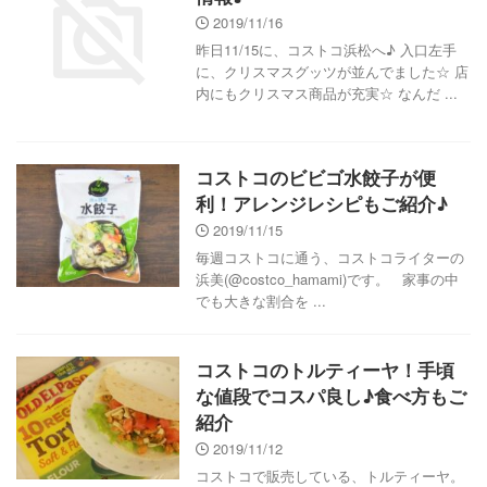
2019/11/16
昨日11/15に、コストコ浜松へ♪ 入口左手
に、クリスマスグッツが並んでました☆ 店
内にもクリスマス商品が充実☆ なんだ ...
コストコのビビゴ水餃子が便
利！アレンジレシピもご紹介♪
2019/11/15
毎週コストコに通う、コストコライターの
浜美(@costco_hamami)です。 家事の中
でも大きな割合を ...
コストコのトルティーヤ！手頃
な値段でコスパ良し♪食べ方もご
紹介
2019/11/12
コストコで販売している、トルティーヤ。