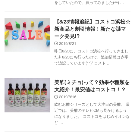
をしていたので、買ってみました(^^) ...
【8/23情報追記】コストコ浜松☆
新商品と割引情報！新たな謎マ
ーク発見!?
2019/8/21
昨日8/20に、コストコ浜松へ行ってきまし
た♪ 8/23にも行ったので、追加情報は赤字
で追記しています(^^)/ コスト ...
美酢(ミチョ)って？効果や種類を
大紹介！最安値はコストコ！？
2019/8/16
飲むお酢シリーズとして大注目の美酢。 最
近では、美酢のテレビCMも見かけるよう
になりました。 コストコをはじめイオンな
ど ...