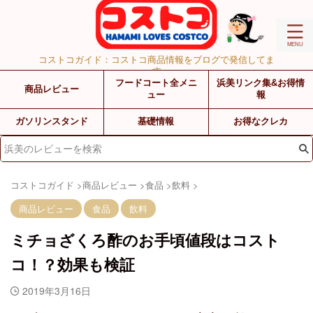
コストコガイド：コストコ商品情報をブログで発信してま
す
フードコート全メニ
浜美リンク集&お得情
商品レビュー
ュー
報
ガソリンスタンド
基礎情報
お得なクレカ
コストコガイド
>
商品レビュー
>
食品
>
飲料
>
商品レビュー
食品
飲料
ミチョざくろ酢のお手頃値段はコスト
コ！？効果も検証
2019年3月16日