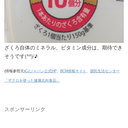
ざくろ自体のミネラル、ビタミン成分は、期待でき
そうです(^^)/♪
(情報参照元)
CJジャパン公式HP
、
BCN情報サイト
、
国民生活センター
「ザクロを使った健康志向食品」
スポンサーリンク