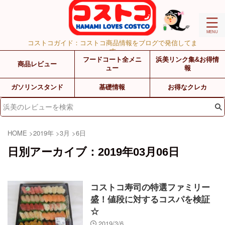
コストコガイド：コストコ商品情報をブログで発信してま
す
フードコート全メニ
浜美リンク集&お得情
商品レビュー
ュー
報
ガソリンスタンド
基礎情報
お得なクレカ
HOME
>
2019年
>
3月
>
6日
日別アーカイブ：2019年03月06日
コストコ寿司の特選ファミリー
盛！値段に対するコスパを検証
☆
2019/3/6