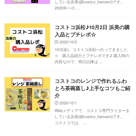
している浜美(@costco_hamami)です。
2020年ハロ ...
コストコ浜松♪10月2日 浜美の購
入品とプチレポ☆
2020/10/2
10/2(金)、コストコ浜松へ行ってきました
☆ 購入品紹介とプチレポです♪ 購入時の
内容なので、明日以降は ...
コストコのレンジで作れるふわ
とろ茶碗蒸し♪上手なコツもご紹
介
2020/10/1
Webメディアで、コストコ専門ライターを
している浜美(@costco_hamami)です。
コストコでは、 ...