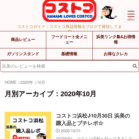
コストコガイド：コストコ商品情報をブログで発信してま
す
フードコート全メニ
浜美リンク集&お得情
商品レビュー
ュー
報
ガソリンスタンド
基礎情報
お得なクレカ
HOME
>
2020年
>
10月
月別アーカイブ：2020年10月
コストコ浜松♪10月30日 浜美の
購入品とプチレポ☆
2020/10/31
10/30(金)、コストコ浜松へ行ってきました