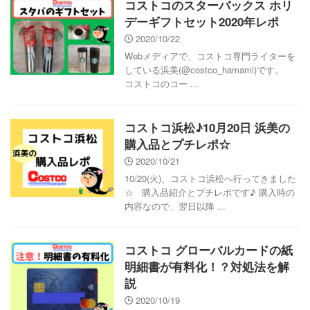
コストコのスターバックス ホリ
デーギフトセット2020年レポ
2020/10/22
Webメディアで、コストコ専門ライターを
している浜美(@costco_hamami)です。
コストコのコー ...
コストコ浜松♪10月20日 浜美の
購入品とプチレポ☆
2020/10/21
10/20(火)、コストコ浜松へ行ってきました
☆ 購入品紹介とプチレポです♪ 購入時の
内容なので、翌日以降 ...
コストコ グローバルカードの紙
明細書が有料化！？対処法を解
説
2020/10/19