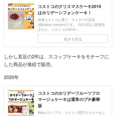
コストコのクリスマスケーキ2019
はホリデーシフォンケーキ！
毎週コストコに通う、ライターの浜美
(@costco_hamami)です。 12月12日に新発売
された、コストコの2019 ...
続きを見る
しかし直近の2年は、スコップケーキをモチーフに
した商品が連続で販売。
2020年
コストコのホリデーフルーツフロ
マージュケーキは通常のプチ豪華
版
Webメディアで、コストコ専門ライターをし