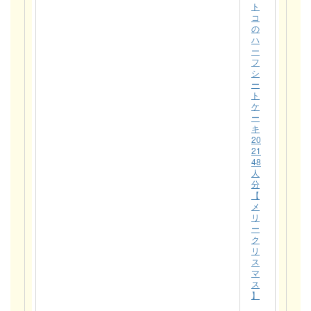
ト
コ
の
ハ
ー
フ
シ
ー
ト
ケ
ー
キ
20
21
48
人
分
【
メ
リ
ー
ク
リ
ス
マ
ス
】