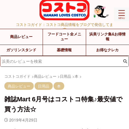
コストコガイド：コストコ商品情報をブログで発信してま
す
フードコート全メニ
浜美リンク集&お得情
商品レビュー
ュー
報
ガソリンスタンド
基礎情報
お得なクレカ
コストコガイド
>
商品レビュー
>
日用品
>
本
>
商品レビュー
日用品
本
雑誌Mart 6月号はコストコ特集♪最安値で
買う方法☆
2019年4月29日