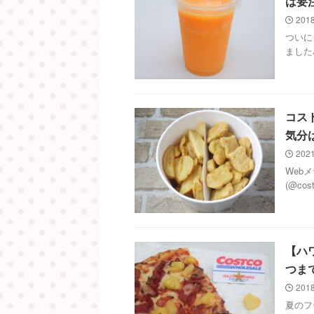
は要
2018
ついに
ました
コス
気分
2021
Web
(@co
【ハ
つま
2018
夏のフ