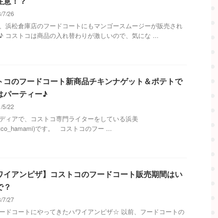
注意！？
/7/26
、浜松倉庫店のフードコートにもマンゴースムージーが販売され
♪ コストコは商品の入れ替わりが激しいので、気にな ...
トコのフードコート新商品チキンナゲット＆ポテトで
はパーティー♪
/5/22
メディアで、コストコ専門ライターをしている浜美
stco_hamami)です。 コストコのフー ...
ワイアンピザ】コストコのフードコート販売期間はい
で？
/7/27
ードコートにやってきたハワイアンピザ☆ 以前、フードコートの