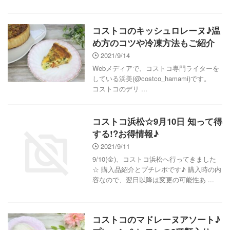
コストコのキッシュロレーヌ♪温
め方のコツや冷凍方法もご紹介
2021/9/14
Webメディアで、コストコ専門ライターを
している浜美(@costco_hamami)です。
コストコのデリ ...
コストコ浜松☆9月10日 知って得
する!?お得情報♪
2021/9/11
9/10(金)、コストコ浜松へ行ってきました
☆ 購入品紹介とプチレポです♪ 購入時の内
容なので、翌日以降は変更の可能性あ ...
コストコのマドレーヌアソート♪