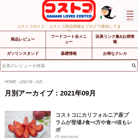
コストコガイド：コストコ商品情報をブログで発信してま
す
フードコート全メニ
浜美リンク集&お得情
商品レビュー
ュー
報
ガソリンスタンド
基礎情報
お得なクレカ
HOME
>
2021年
>
9月
月別アーカイブ：2021年09月
コストコにカリフォルニア産プ
ラムが登場♪食べ方や食べ頃もレ
ポ
2021/9/30