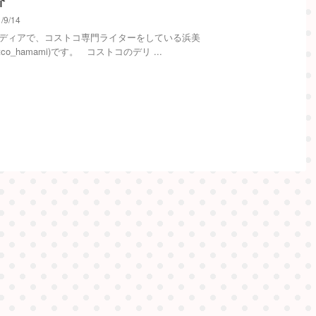
介
/9/14
メディアで、コストコ専門ライターをしている浜美
stco_hamami)です。 コストコのデリ ...