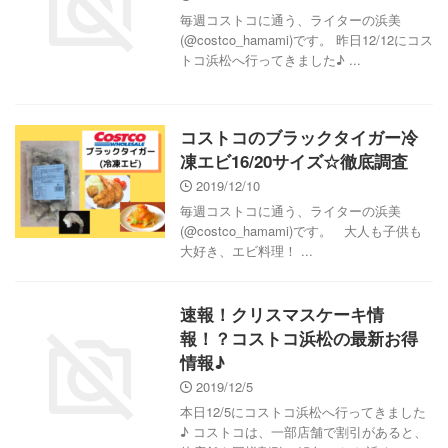
毎週コストコに通う、ライターの浜美
(@costco_hamami)です。 昨日12/12にコス
トコ浜松へ行ってきました♪ ...
コストコのブラックタイガー冷
凍エビ16/20サイズ☆徹底調査
2019/12/10
毎週コストコに通う、ライターの浜美
(@costco_hamami)です。 大人も子供も
大好き、エビ料理！ ...
速報！クリスマスケーキ情
報！？コストコ浜松の最新お得
情報♪
2019/12/5
本日12/5にコストコ浜松へ行ってきました
♪ コストコは、一部店舗で割引があると、