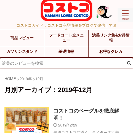
コストコガイド：コストコ商品情報をブログで発信してま
す
フードコート全メニ
浜美リンク集&お得情
商品レビュー
ュー
報
ガソリンスタンド
基礎情報
お得なクレカ
HOME
>
2019年
>
12月
月別アーカイブ：2019年12月
コストコのベーグルを徹底解
明！
2019/12/29
毎週コストコに通う、ライターの浜美