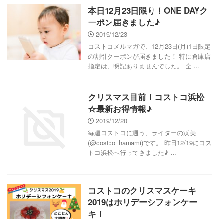
本日12月23日限り！ONE DAYク
ーポン届きました♪
2019/12/23
コストコメルマガで、12月23日(月)1日限定
の割引クーポンが届きました！ 特に倉庫店
指定は、明記ありませんでした。 全 ...
クリスマス目前！コストコ浜松
☆最新お得情報♪
2019/12/20
毎週コストコに通う、ライターの浜美
(@costco_hamami)です。 昨日12/19にコス
トコ浜松へ行ってきました♪ ...
コストコのクリスマスケーキ
2019はホリデーシフォンケー
キ！