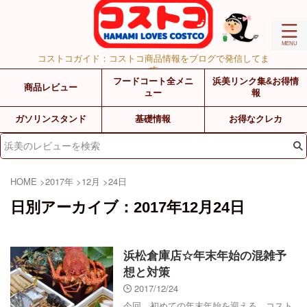
コストコガイド：コストコ商品情報をブログで発信してま
す
フードコート全メニ
浜美リンク集&お得情
商品レビュー
ュー
報
ガソリンスタンド
基礎情報
お得なクレカ
HOME
>
2017年
>
12月
>
24日
日別アーカイブ：2017年12月24日
浜松倉庫店☆年末年始の混雑予
想と対策
2017/12/24
今回、初めての年末年始を迎える、コスト