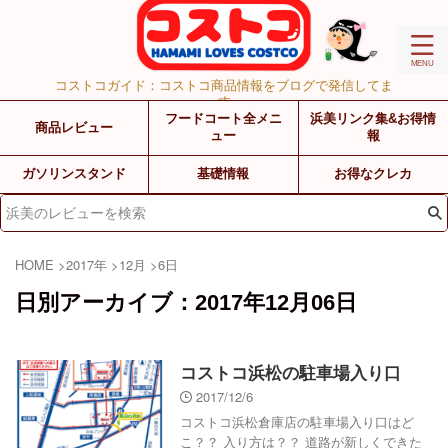
コストコガイド：コストコ商品情報をブログで発信してま
す
フードコート全メニ
浜美リンク集&お得情
商品レビュー
ュー
報
ガソリンスタンド
基礎情報
お得なクレカ
HOME
>
2017年
>
12月
>
6日
日別アーカイブ：2017年12月06日
コストコ浜松の駐車場入り口
2017/12/6
コストコ浜松倉庫店の駐車場入り口はど
こ？？ 入り方は？？ 道路が新しくできた