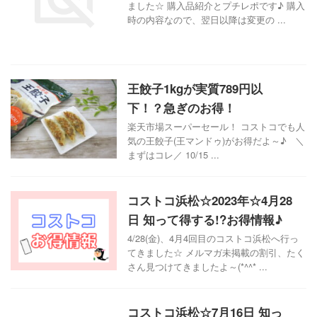
ました☆ 購入品紹介とプチレポです♪ 購入
時の内容なので、翌日以降は変更の ...
王餃子1kgが実質789円以
下！？急ぎのお得！
楽天市場スーパーセール！ コストコでも人
気の王餃子(王マンドゥ)がお得だよ～♪ ＼
まずはコレ／ 10/15 ...
コストコ浜松☆2023年☆4月28
日 知って得する!?お得情報♪
4/28(金)、4月4回目のコストコ浜松へ行っ
てきました☆ メルマガ未掲載の割引、たく
さん見つけてきましたよ～(*^^* ...
コストコ浜松☆7月16日 知っ