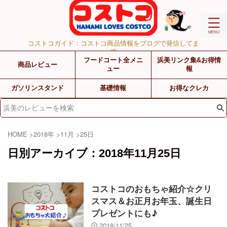
コストコガイド：コストコ商品情報をブログで発信してま
す
フードコート全メニ
浜美リンク集&お得情
商品レビュー
ュー
報
ガソリンスタンド
基礎情報
お得なクレカ
HOME
>
2018年
>
11月
>
25日
日別アーカイブ：2018年11月25日
コストコのおもちゃ紹介☆クリ
スマス＆お正月お年玉、誕生日
プレゼントにも♪
2018/11/25