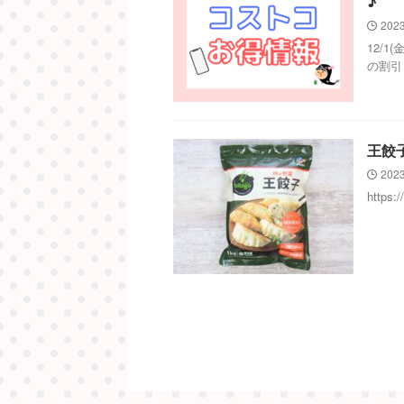
♪
2023
12/
の割引
王餃
2023
https: