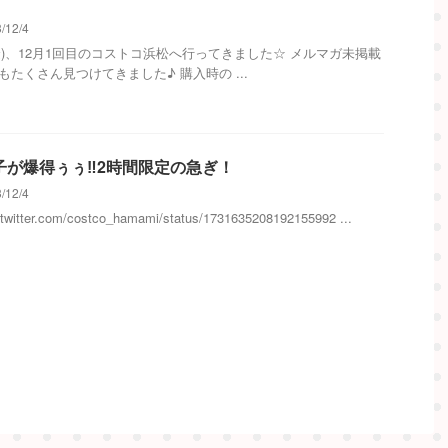
/12/4
1(金)、12月1回目のコストコ浜松へ行ってきました☆ メルマガ未掲載
もたくさん見つけてきました♪ 購入時の ...
子が爆得ぅぅ‼2時間限定の急ぎ！
/12/4
//twitter.com/costco_hamami/status/1731635208192155992 ...