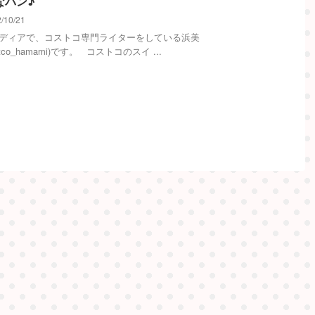
なパン♪
/10/21
メディアで、コストコ専門ライターをしている浜美
stco_hamami)です。 コストコのスイ ...