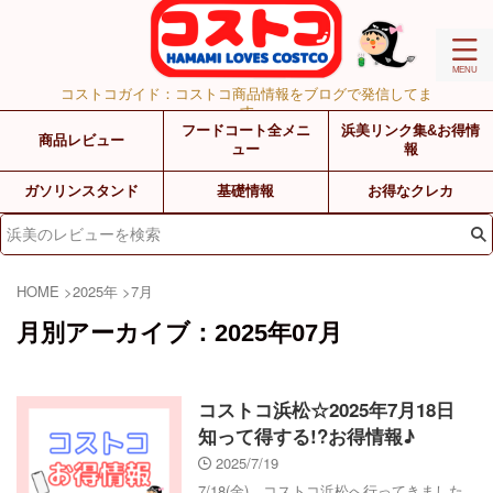
コストコガイド：コストコ商品情報をブログで発信してま
す
フードコート全メニ
浜美リンク集&お得情
商品レビュー
ュー
報
ガソリンスタンド
基礎情報
お得なクレカ
HOME
>
2025年
>
7月
月別アーカイブ：2025年07月
コストコ浜松☆2025年7月18日
知って得する!?お得情報♪
2025/7/19
7/18(金)、コストコ浜松へ行ってきました